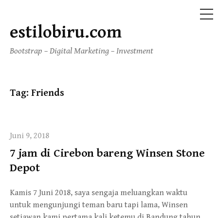
M
E
N
estilobiru.com
S
U
k
Bootstrap – Digital Marketing – Investment
i
p
t
Tag: Friends
o
c
o
n
Juni 9, 2018
t
7 jam di Cirebon bareng Winsen Stone
e
Depot
n
t
Kamis 7 Juni 2018, saya sengaja meluangkan waktu
untuk mengunjungi teman baru tapi lama, Winsen
setiawan kami pertama kali ketemu di Bandung tahun