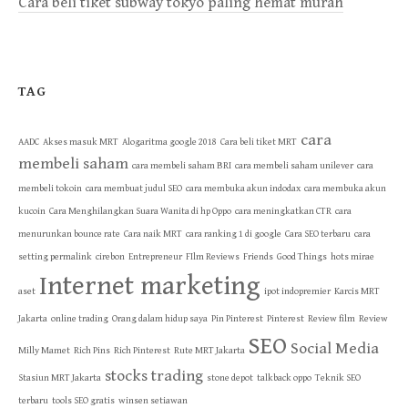
Cara beli tiket subway tokyo paling hemat murah
TAG
cara
AADC
Akses masuk MRT
Alogaritma google 2018
Cara beli tiket MRT
membeli saham
cara membeli saham BRI
cara membeli saham unilever
cara
membeli tokoin
cara membuat judul SEO
cara membuka akun indodax
cara membuka akun
kucoin
Cara Menghilangkan Suara Wanita di hp Oppo
cara meningkatkan CTR
cara
menurunkan bounce rate
Cara naik MRT
cara ranking 1 di google
Cara SEO terbaru
cara
setting permalink
cirebon
Entrepreneur
FIlm Reviews
Friends
Good Things
hots mirae
Internet marketing
aset
ipot indopremier
Karcis MRT
Jakarta
online trading
Orang dalam hidup saya
Pin Pinterest
Pinterest
Review film
Review
SEO
Social Media
Milly Mamet
Rich Pins
Rich Pinterest
Rute MRT Jakarta
stocks trading
Stasiun MRT Jakarta
stone depot
talkback oppo
Teknik SEO
terbaru
tools SEO gratis
winsen setiawan